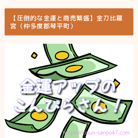
【圧倒的な金運と商売繁盛】金刀比羅
宮（仲多度郡琴平町）