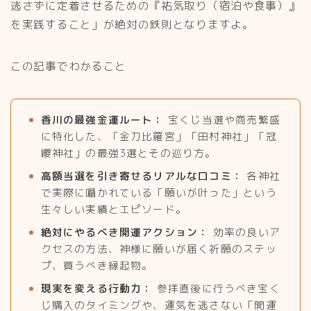
逃さずに定着させるための『祐気取り（宿泊や食事）』
を実践すること」が絶対の鉄則となりますよ。
この記事でわかること
香川の最強金運ルート：
宝くじ当選や商売繁盛
に特化した、「金刀比羅宮」「田村神社」「冠
纓神社」の最強3選とその巡り方。
高額当選を引き寄せるリアルな口コミ：
各神社
で実際に囁かれている「願いが叶った」という
生々しい実績とエピソード。
絶対にやるべき開運アクション：
効率の良いア
クセスの方法、神様に願いが届く祈願のステッ
プ、買うべき縁起物。
現実を変える行動力：
参拝直後に行うべき宝く
じ購入のタイミングや、運気を逃さない「開運