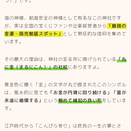
う）」です。
海の神様、航海安全の神様として有名なこの神社です
が、実は全国の宝くじファンや企業経営者から
「最強の
金運・商売繁盛スポット」
として熱狂的な信仰を集めて
います。
その最大の理由は、神社の至る所に掲げられている
「丸
に金（まるにこん）」の社紋
にありますよ。
黄金色に輝く「金」の文字が丸で囲まれたこのシンボル
は、風水的に見ても
「お金が円滑に回り続ける」「富が
永遠に循環する」
という
極めて縁起の良い形
をしていま
す。
江戸時代から「こんぴら参り」は庶民の一生の夢とさ