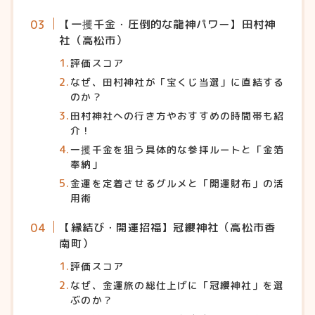
【一攫千金・圧倒的な龍神パワー】田村神
社（高松市）
評価スコア
なぜ、田村神社が「宝くじ当選」に直結する
のか？
田村神社への行き方やおすすめの時間帯も紹
介！
一攫千金を狙う具体的な参拝ルートと「金箔
奉納」
金運を定着させるグルメと「開運財布」の活
用術
【縁結び・開運招福】冠纓神社（高松市香
南町）
評価スコア
なぜ、金運旅の総仕上げに「冠纓神社」を選
ぶのか？