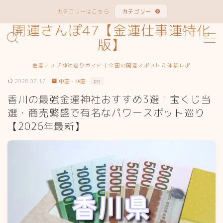
カテゴリーはこちら
カテゴリー
開運さんぽ47【金運仕事運特化
MENU
版】
金運アップ神社巡りガイド｜全国の開運スポット＆体験レポ
サイトマップ
2026.07.17
中国・四国
PR
香川の最強金運神社おすすめ3選！宝くじ当
お問い合わせ
選・商売繁盛で有名なパワースポット巡り
【2026年最新】
カテゴリー