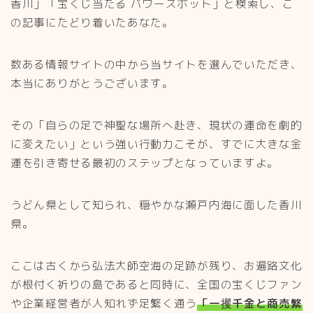
香川」「宝くじ当たる パワースポット」と検索し、こ
の記事にたどり着いたあなた。
数ある情報サイトの中から当サイトを選んでいただき、
本当にありがとうございます。
その「自らの足で神聖な場所へ赴き、現状の運命を劇的
に変えたい」という強い行動力こそが、すでに大きな金
運を引き寄せる最初のステップとなっていますよ。
うどん県として知られ、穏やかな瀬戸内海に面した香川
県。
ここは古くから弘法大師空海の足跡が残り、お遍路文化
が根付く祈りの島であると同時に、全国の宝くじファン
や企業経営者が人知れず足繁く通う
「一攫千金と商売繁