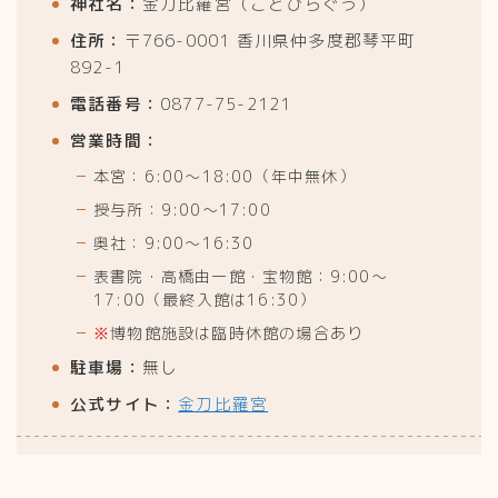
神社名：
金刀比羅宮（ことひらぐう）
住所：
〒766-0001 香川県仲多度郡琴平町
892-1
電話番号：
0877-75-2121
営業時間：
本宮：6:00〜18:00（年中無休）
授与所：9:00〜17:00
奥社：9:00〜16:30
表書院・高橋由一館・宝物館：9:00〜
17:00（最終入館は16:30）
※
博物館施設は臨時休館の場合あり
駐車場：
無し
公式サイト：
金刀比羅宮