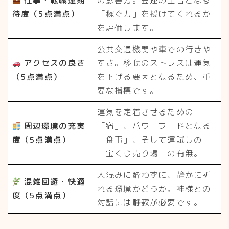
仕事・転職運期
の影響力。金運の土台となる
待度（5点満点）
「稼ぐ力」を授けてくれるか
を評価します。
公共交通機関や車での行きや
アクセスの良さ
すさ。移動のストレスは運気
（5点満点）
を下げる要因となるため、重
要な指標です。
運気を定着させるための
周辺環境の充実
「宿」、パワーフードとなる
度（5点満点）
「食事」、そして運試しの
「宝くじ売り場」の有無。
人混みに酔わずに、静かに祈
混雑回避・快適
れる環境かどうか。神様との
度（5点満点）
対話には静寂が必要です。