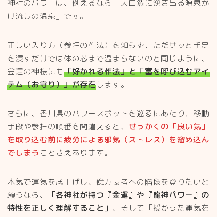
神社のパワーは、例えるなら「大自然に湧き出る源泉か
け流しの温泉」です。
正しい入り方（参拝の作法）を知らず、ただサッと手足
を浸すだけでは体の芯まで温まらないのと同じように、
金運の神様にも
「好かれる作法」と「富を呼び込むアイ
テム（お守り）」が存在
します。
さらに、香川県のパワースポットを巡るにあたり、移動
手段や参拝の順番を間違えると、
せっかくの「良い気」
を取り込む前に疲労による邪気（ストレス）を溜め込ん
でしまう
ことさえあります。
本気で運気を底上げし、億万長者への階段を登りたいと
願うなら、
「各神社が持つ『金運』や『龍神パワー』の
特性を正しく理解すること」
、そして「授かった運気を