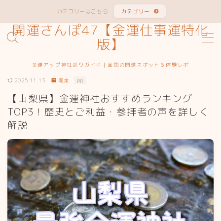
カテゴリーはこちら
カテゴリー
開運さんぽ47【金運仕事運特化
MENU
版】
金運アップ神社巡りガイド｜全国の開運スポット＆体験レポ
サイトマップ
2025.11.13
関東
PR
【山梨県】金運神社おすすめランキング
お問い合わせ
TOP3！歴史とご利益・参拝者の声を詳しく
解説
カテゴリー