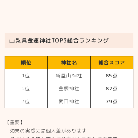
山梨県金運神社TOP3総合ランキング
順位
神社名
総合スコア
1位
新屋山神社
85点
2位
金櫻神社
82点
3位
武田神社
79点
【重要】
・効果の実感には個人差があります