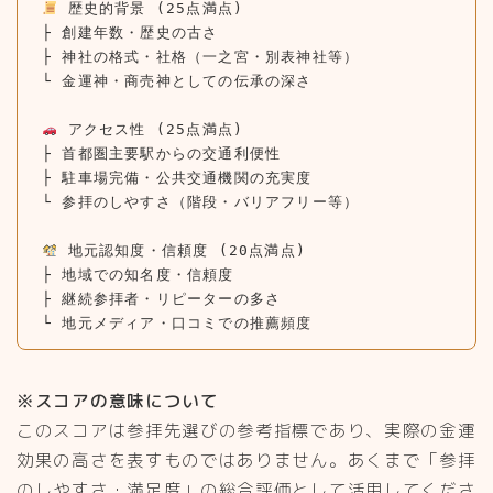
 歴史的背景 (25点満点)  

├ 創建年数・歴史の古さ

├ 神社の格式・社格（一之宮・別表神社等）

└ 金運神・商売神としての伝承の深さ

 アクセス性 (25点満点)

├ 首都圏主要駅からの交通利便性

├ 駐車場完備・公共交通機関の充実度

└ 参拝のしやすさ（階段・バリアフリー等）

 地元認知度・信頼度 (20点満点)

├ 地域での知名度・信頼度

├ 継続参拝者・リピーターの多さ

└ 地元メディア・口コミでの推薦頻度
※スコアの意味について
このスコアは参拝先選びの参考指標であり、実際の金運
効果の高さを表すものではありません。あくまで「参拝
のしやすさ・満足度」の総合評価として活用してくださ